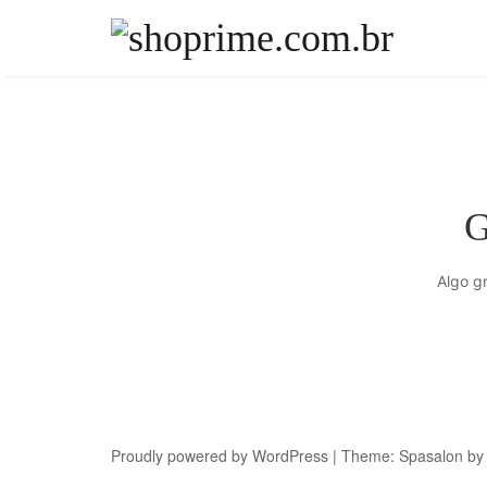
Skip
to
content
G
Algo g
Proudly powered by
WordPress
| Theme:
Spasalon
by 