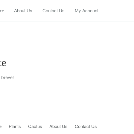
e
About Us
Contact Us
My Account
te
 breve!
e
Plants
Cactus
About Us
Contact Us